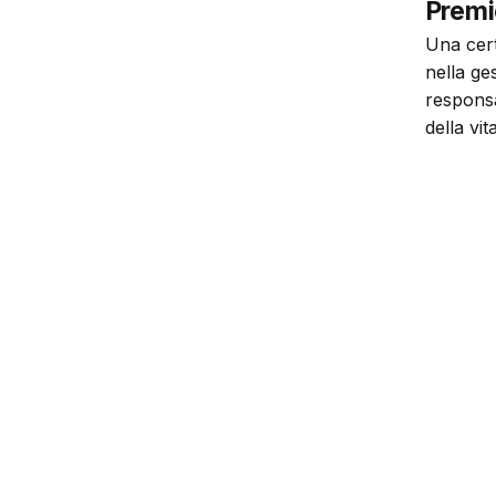
Premi
Una cert
nella ges
responsa
della vi