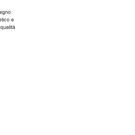
egno 
tico e 
ualità 